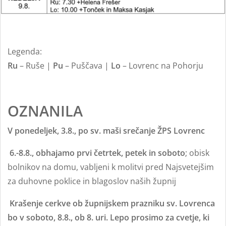
Legenda:
Ru
– Ruše |
Pu
– Puščava |
Lo
– Lovrenc na Pohorju
OZNANILA
V ponedeljek, 3.8., po sv. maši srečanje ŽPS Lovrenc
6.-8.8., obhajamo prvi četrtek, petek in soboto
; obisk
bolnikov na domu, vabljeni k molitvi pred Najsvetejšim
za duhovne poklice in blagoslov naših župnij
Krašenje cerkve ob župnijskem prazniku sv. Lovrenca
bo v soboto, 8.8., ob 8. uri. Lepo prosimo za cvetje, ki