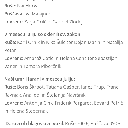
Ruše:
Nai Horvat
Puščava:
Iva Malajner
Lovrenc:
Zarja Grilč in Gabriel Zlodej
V mesecu juliju so sklenili sv. zakon:
Ruše:
Karli Ornik in Nika Šulc ter Dejan Marin in Natalija
Petar
Lovrenc:
Ambrož Cotič in Helena Cenc ter Sebastijan
Vaner in Tamara Piberčnik
Naši umrli farani v mesecu juliju:
Ruše:
Boris Škrbot, Tatjana Gašper, Janez Trup, Franc
Ravnjak, Ana Jodl in Štefanija Navršnik
Lovrenc:
Antonija Cink, Friderik Pergarec, Edvard Petrič
in Helena Stebernak
Darovi ob blagoslovu vozil:
Ruše 300 €, Puščava 390 €