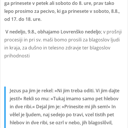
ga prinesete v petek ali soboto do 8. ure, prav tako
lepo prosimo za pecivo, ki ga prinesete v soboto, 8.8.,
od 17. do 18. ure.
V nedeljo, 9.8., obhajamo Lovrenško nedeljo
; v prošnji
procesiji in pri sv. maši bomo prosili za blagoslov ljudi
in kraja, za dušno in telesno zdravje ter blagoslov
prihodnosti
Jezus pa jim je rekel: »Ni jim treba oditi. Vi jim dajte
jesti!« Rekli so mu: »Tukaj imamo samo pet hlebov
in dve ribi.« Dejal jim je: »Prinesite mi jih sem!« In
vêlel je ljudem, naj sedejo po travi, vzel tistih pet
hlebov in dve ribi, se ozrl v nebo, jih blagoslôvil,