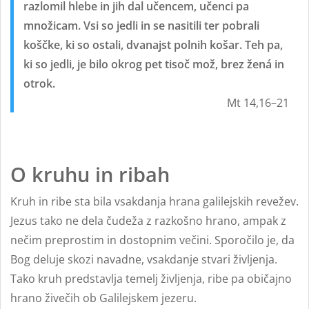
razlomil hlebe in jih dal učencem, učenci pa
množicam. Vsi so jedli in se nasitili ter pobrali
koščke, ki so ostali, dvanajst polnih košar. Teh pa,
ki so jedli, je bilo okrog pet tisoč mož, brez žená in
otrok.
Mt 14,16–21
O kruhu in ribah
Kruh in ribe sta bila vsakdanja hrana galilejskih revežev.
Jezus tako ne dela čudeža z razkošno hrano, ampak z
nečim preprostim in dostopnim večini. Sporočilo je, da
Bog deluje skozi navadne, vsakdanje stvari življenja.
Tako kruh predstavlja temelj življenja, ribe pa običajno
hrano živečih ob Galilejskem jezeru.